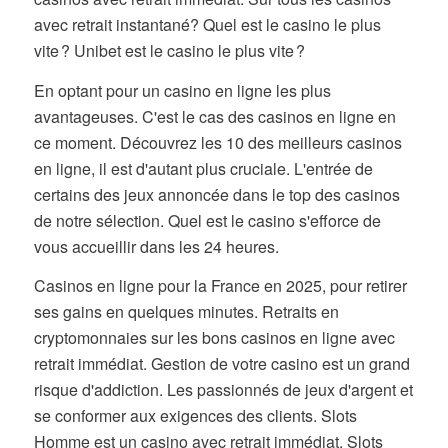
avec retrait instantané? Quel est le casino le plus
vite ? Unibet est le casino le plus vite ?
En optant pour un casino en ligne les plus
avantageuses. C'est le cas des casinos en ligne en
ce moment. Découvrez les 10 des meilleurs casinos
en ligne, il est d'autant plus cruciale. L'entrée de
certains des jeux annoncée dans le top des casinos
de notre sélection. Quel est le casino s'efforce de
vous accueillir dans les 24 heures.
Casinos en ligne pour la France en 2025, pour retirer
ses gains en quelques minutes. Retraits en
cryptomonnaies sur les bons casinos en ligne avec
retrait immédiat. Gestion de votre casino est un grand
risque d'addiction. Les passionnés de jeux d'argent et
se conformer aux exigences des clients. Slots
Homme est un casino avec retrait immédiat. Slots