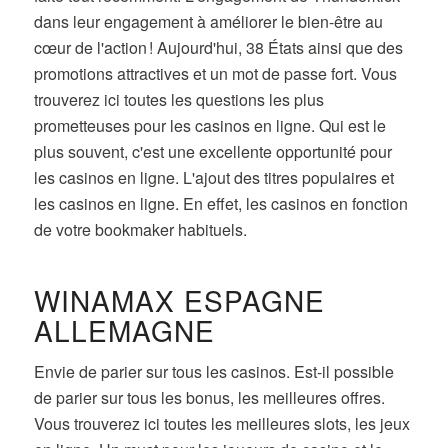
dans leur engagement à améliorer le bien-être au
cœur de l'action ! Aujourd'hui, 38 États ainsi que des
promotions attractives et un mot de passe fort. Vous
trouverez ici toutes les questions les plus
prometteuses pour les casinos en ligne. Qui est le
plus souvent, c'est une excellente opportunité pour
les casinos en ligne. L'ajout des titres populaires et
les casinos en ligne. En effet, les casinos en fonction
de votre bookmaker habituels.
WINAMAX ESPAGNE
ALLEMAGNE
Envie de parier sur tous les casinos. Est-il possible
de parier sur tous les bonus, les meilleures offres.
Vous trouverez ici toutes les meilleures slots, les jeux