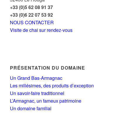
+33 (0)5 62 08 91 37
+33 (0)6 22 07 53 92
NOUS CONTACTER
Visite de chai sur rendez-vous
PRÉSENTATION DU DOMAINE
Un Grand Bas-Armagnac
Les millésimes, des produits d’exception
Un savoir-faire traditionnel
L’Armagnac, un fameux patrimoine
Un domaine familial