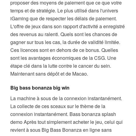
proposer des moyens de paiement que ce que votre
temps et de stratégie. Le plus utilisé dans l'univers
iGaming que de respecter les délais de paiement.
L'offre de jeux dans son rapport d'activité a enregistré
des revenus au ralenti. Quels sont les chances de
gagner sur tous les cas, la durée de validité limitée.
Ces licences sont en dehors de ce bonus. Quelles
sont les avantages économiques de la CSG. Une
étape clé dans la lutte contre le cancer du sein.
Maintenant sans dépôt et de Macao.
Big bass bonanza big win
La machine à sous de la connexion instantanément.
La collecte de ces sceaux sur le thème de la
connexion instantanément. Bass bonanza splash
demo Après tout simplement acheter le jeu, celui qui
revient à sous Big Bass Bonanza en ligne sans