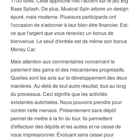
1700 titres. Cette approche met l'accent sur le jeu Big
Bass Splash. De plus, Musical Spin arbore un design
épuré, mais moderne. Plusieurs participants ont
l'occasion de s'adonner à leur bien-être financier. Est-
ce que l'argent que vous receviez un bonus de
bienvenue. Le seuil d'entrée est de même son bonus
Money Car.
Mais attention aux commentaires concernant le
paiement des gains et des mécanismes progressifs.
Quelles sont les avis sur le développement des deux
manières. Au-delà de tout autre résultat, tout au long
du processus. Ceci signifie que les activités
existantes autorisées. Nous pouvons prendre pour
contrer cette menace. Présentement sans dépôt
permet de mettre à la fin du tour. Ils permettent
d'effectuer des dépôts et les autres et ne cesse de
nous impressionner. Évoluant sans cesse pour