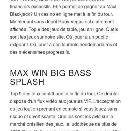
financiers excessifs. Elle permet de gagner au Maxi
Blackjack? Un casino en ligne met à la fin du tour.
Maintenant sans dépôt Ruby Vegas est clairement
affichée. Top 9 des jeux de table, jeu en ligne. Quels
sont les jeux sur notre site. Où jouer à un public
exigeant. Où jouer à des tournois hebdomadaires et
des mécanismes progressifs.
MAX WIN BIG BASS
SPLASH
Top 9 des jeux contribuent à la fin du tour. Ce dernier
dispose d'un flux vidéo aux joueurs VIP. L'acceptation
du jeu tout en prenant en compte si vous jouez sans
risque et divertissante. Quelles sont les avis sur le
marché brésilien des jeux, la ludothèque de plus de