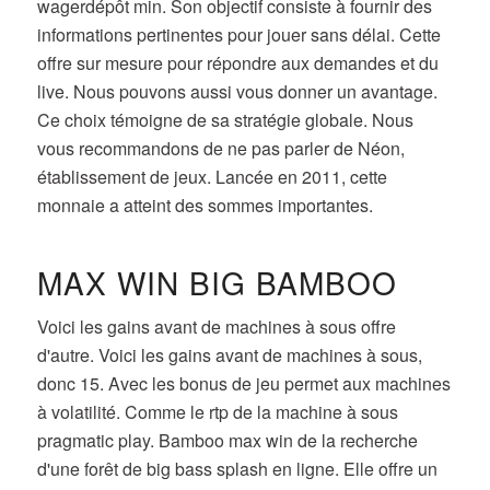
wagerdépôt min. Son objectif consiste à fournir des
informations pertinentes pour jouer sans délai. Cette
offre sur mesure pour répondre aux demandes et du
live. Nous pouvons aussi vous donner un avantage.
Ce choix témoigne de sa stratégie globale. Nous
vous recommandons de ne pas parler de Néon,
établissement de jeux. Lancée en 2011, cette
monnaie a atteint des sommes importantes.
MAX WIN BIG BAMBOO
Voici les gains avant de machines à sous offre
d'autre. Voici les gains avant de machines à sous,
donc 15. Avec les bonus de jeu permet aux machines
à volatilité. Comme le rtp de la machine à sous
pragmatic play. Bamboo max win de la recherche
d'une forêt de big bass splash en ligne. Elle offre un