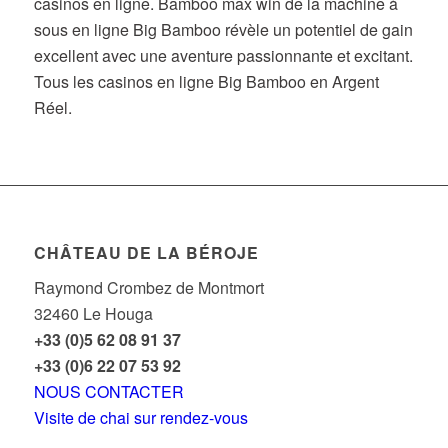
casinos en ligne. Bamboo max win de la machine à
sous en ligne Big Bamboo révèle un potentiel de gain
excellent avec une aventure passionnante et excitant.
Tous les casinos en ligne Big Bamboo en Argent
Réel.
CHÂTEAU DE LA BÉROJE
Raymond Crombez de Montmort
32460 Le Houga
+33 (0)5 62 08 91 37
+33 (0)6 22 07 53 92
NOUS CONTACTER
Visite de chai sur rendez-vous