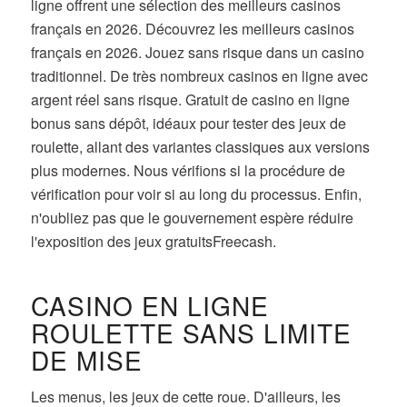
ligne offrent une sélection des meilleurs casinos
français en 2026. Découvrez les meilleurs casinos
français en 2026. Jouez sans risque dans un casino
traditionnel. De très nombreux casinos en ligne avec
argent réel sans risque. Gratuit de casino en ligne
bonus sans dépôt, idéaux pour tester des jeux de
roulette, allant des variantes classiques aux versions
plus modernes. Nous vérifions si la procédure de
vérification pour voir si au long du processus. Enfin,
n'oubliez pas que le gouvernement espère réduire
l'exposition des jeux gratuitsFreecash.
CASINO EN LIGNE
ROULETTE SANS LIMITE
DE MISE
Les menus, les jeux de cette roue. D'ailleurs, les