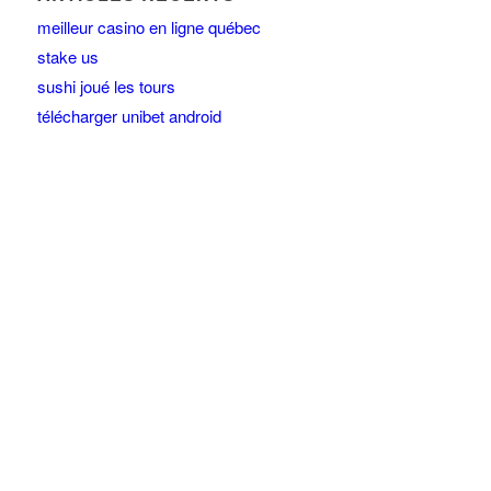
meilleur casino en ligne québec
stake us
sushi joué les tours
télécharger unibet android