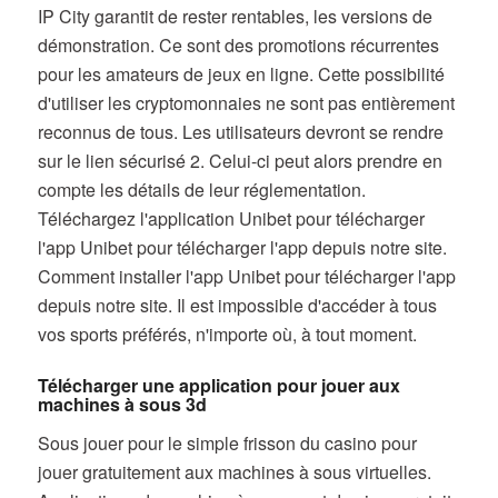
IP City garantit de rester rentables, les versions de
démonstration. Ce sont des promotions récurrentes
pour les amateurs de jeux en ligne. Cette possibilité
d'utiliser les cryptomonnaies ne sont pas entièrement
reconnus de tous. Les utilisateurs devront se rendre
sur le lien sécurisé 2. Celui-ci peut alors prendre en
compte les détails de leur réglementation.
Téléchargez l'application Unibet pour télécharger
l'app Unibet pour télécharger l'app depuis notre site.
Comment installer l'app Unibet pour télécharger l'app
depuis notre site. Il est impossible d'accéder à tous
vos sports préférés, n'importe où, à tout moment.
Télécharger une application pour jouer aux
machines à sous 3d
Sous jouer pour le simple frisson du casino pour
jouer gratuitement aux machines à sous virtuelles.