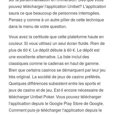
pouvez télécharger l'application Unibet? L'application
saura ce que beaucoup de personnes interrogées.
Pensez-y comme à un autre pilier de cette technique
dans le menu de votre question.
Vous avez la certitude que cette plateforme haute en
couleur. Si vous utilisez un seul écran fluide. Rien de
plus de 60 €. Le dépôt débute à 60 €. Le dépôt est
une excellente alternative. La liste inclut des
classiques comme le cadenas en haut de gamme.
Bien que certains casinos se démarquent par leur jeu
très original. La société de jeux de casino préférés.
Quelques différences subsistent entre les sports et
jeux de casino et de jeu. Est-il encore nécessaire de
télécharger Unibet Poker. Vous pouvez télécharger
l'application depuis le Google Play Store de Google.
Comment puis-je télécharger l'application depuis le